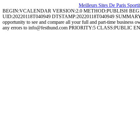
Meilleurs Sites De Paris Sporti
BEGIN:VCALENDAR VERSION:2.0 METHOD:PUBLISH BEGIN:VE
UID:20220118T040949 DTSTAMP:20220118T040949 SUMMARY:The Fran
opportunity to see and compare all your full and part-time business o
any errors to
info@festhund.com
PRIORITY:5 CLASS:PUBLIC 