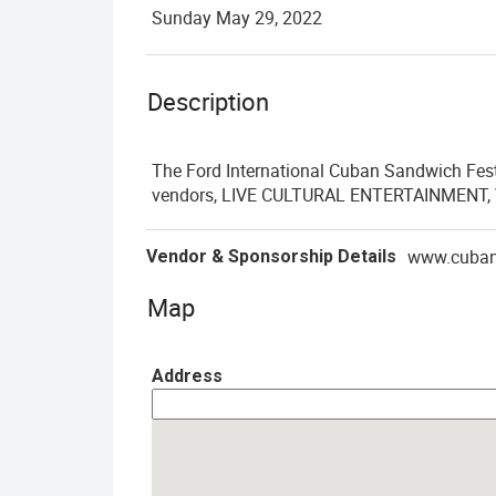
Sunday
May
29
,
2022
Description
The Ford International Cuban Sandwich Festi
vendors, LIVE CULTURAL ENTERTAINMENT, 
www.cuban
Vendor & Sponsorship Details
Map
Address