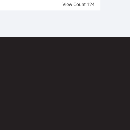
View Count
124