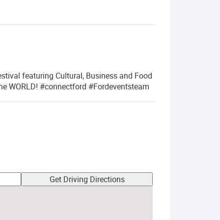
stival featuring Cultural, Business and Food
he WORLD! #connectford #Fordeventsteam