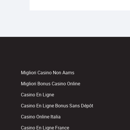
Migliori Casino Non Aams
Migliori Bonus Casino Online
Casino En Ligne
Casino En Ligne Bonus Sans Dépôt
Casino Online Italia
Casino En Ligne France