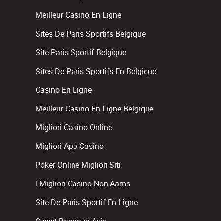
Meilleur Casino En Ligne
Sites De Paris Sportifs Belgique
Site Paris Sportif Belgique
Sites De Paris Sportifs En Belgique
Casino En Ligne
Meilleur Casino En Ligne Belgique
Migliori Casino Online
Migliori App Casino
Poker Online Migliori Siti
I Migliori Casino Non Aams
Site De Paris Sportif En Ligne