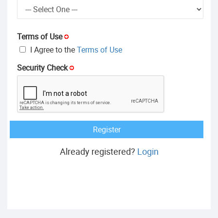
Terms of Use
I Agree to the
Terms of Use
Security Check
Already registered?
Login