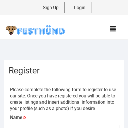
Sign Up
|
Login
MEN
Register
Please complete the following form to register to use
our site. Once you have registered you will be able to
create listings and insert additional information into
your profile (such as a photo) if you desire.
Name