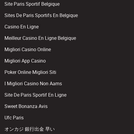
Site Paris Sportif Belgique
Sites De Paris Sportifs En Belgique
Casino En Ligne
Meilleur Casino En Ligne Belgique
Migliori Casino Online
Migliori App Casino
Poker Online Migliori Siti
I Migliori Casino Non Aams
Site De Paris Sportif En Ligne
Sweet Bonanza Avis
Ufc Paris
オンカジ 銀行出金 早い