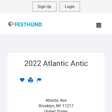
Sign Up
|
Login
MEN
2022 Atlantic Antic
Atlantic Ave
Brooklyn, NY 11217
United States