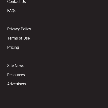
Contact Us
FAQs
Privacy Policy
Terms of Use
Pricing
Site News
Resources
Advertisers