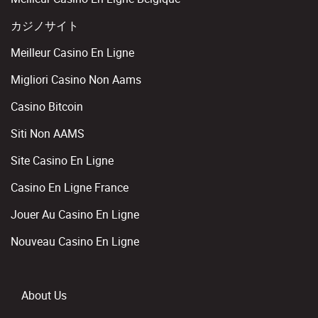
カジノサイト
Meilleur Casino En Ligne
Migliori Casino Non Aams
Casino Bitcoin
Siti Non AAMS
Site Casino En Ligne
Casino En Ligne France
Jouer Au Casino En Ligne
Nouveau Casino En Ligne
About Us