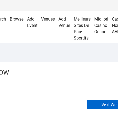
rch
Browse
Add
Venues
Add
Meilleurs
Migliori
Ca
Event
Venue
Sites De
Casino
No
Paris
Online
AA
Sportifs
how
Visit We