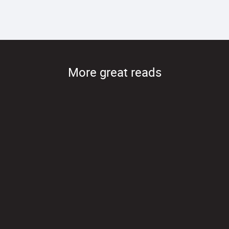
More great reads