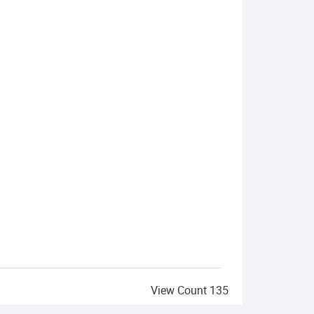
View Count
135