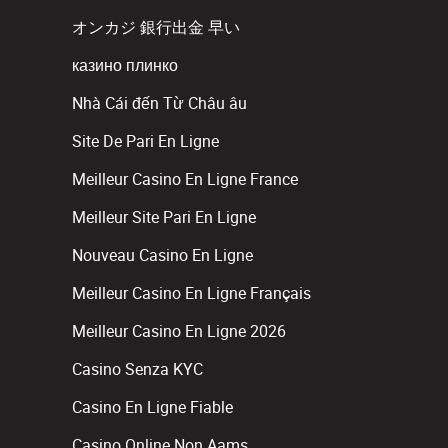
オンカジ 銀行出金 早い
казино плинко
Nhà Cái đến Từ Châu âu
Site De Pari En Ligne
Meilleur Casino En Ligne France
Meilleur Site Pari En Ligne
Nouveau Casino En Ligne
Meilleur Casino En Ligne Français
Meilleur Casino En Ligne 2026
Casino Senza KYC
Casino En Ligne Fiable
Casino Online Non Aams