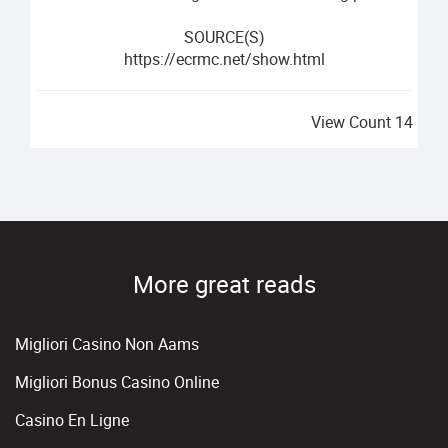
SOURCE(S)
https://ecrmc.net/show.html
View Count
14
More great reads
Migliori Casino Non Aams
Migliori Bonus Casino Online
Casino En Ligne