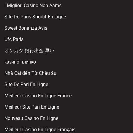
I Migliori Casino Non Aams
Site De Paris Sportif En Ligne
Sweet Bonanza Avis
Ufc Paris
オンカジ 銀行出金 早い
казино плинко
Nhà Cái đến Từ Châu âu
Site De Pari En Ligne
Meilleur Casino En Ligne France
Meilleur Site Pari En Ligne
Nouveau Casino En Ligne
Meilleur Casino En Ligne Français