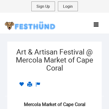
Sign Up
|
Login
MEN
Art & Artisan Festival @
Mercola Market of Cape
Coral
Mercola Market of Cape Coral