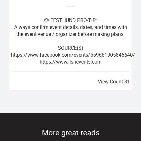
- - -
🐶 FESTHUND PRO-TIP:
Always confirm event details, dates, and times with
the event venue / organizer before making plans.
SOURCE(S)
https://www.facebook.com/events/559661905846640/
https://www.llsnevents.com
View Count
31
More great reads