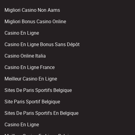
Migliori Casino Non Aams
Migliori Bonus Casino Online
Casino En Ligne
Casino En Ligne Bonus Sans Dépôt
Casino Online Italia
Casino En Ligne France
Meilleur Casino En Ligne
Sites De Paris Sportifs Belgique
Site Paris Sportif Belgique
Sites De Paris Sportifs En Belgique
Casino En Ligne