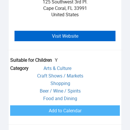
125 Southwest 3rd Pl.
Cape Coral, FL 33991
United States
Visit Website
Suitable for Children
Y
Category
Arts & Culture
Craft Shows / Markets
Shopping
Beer / Wine / Spirits
Food and Dining
Add to Calendar