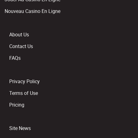
Nouveau Casino En Ligne
About Us
Contact Us
FAQs
Privacy Policy
Terms of Use
Pricing
Site News