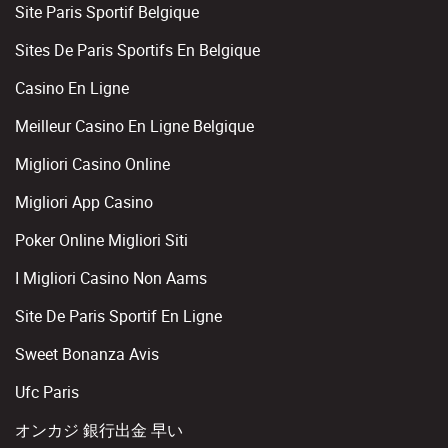
Site Paris Sportif Belgique
Sites De Paris Sportifs En Belgique
Casino En Ligne
Meilleur Casino En Ligne Belgique
Migliori Casino Online
Migliori App Casino
Poker Online Migliori Siti
I Migliori Casino Non Aams
Site De Paris Sportif En Ligne
Sweet Bonanza Avis
Ufc Paris
オンカジ 銀行出金 早い