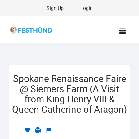
Sign Up
|
Login
MEN
Spokane Renaissance Faire
@ Siemers Farm (A Visit
from King Henry VIII &
Queen Catherine of Aragon)