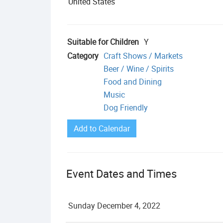
United States
Suitable for Children
Y
Category
Craft Shows / Markets
Beer / Wine / Spirits
Food and Dining
Music
Dog Friendly
Add to Calendar
Event Dates and Times
Sunday
December
4
,
2022