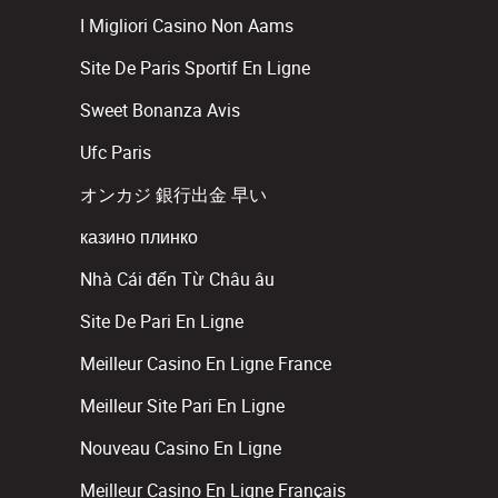
I Migliori Casino Non Aams
Site De Paris Sportif En Ligne
Sweet Bonanza Avis
Ufc Paris
オンカジ 銀行出金 早い
казино плинко
Nhà Cái đến Từ Châu âu
Site De Pari En Ligne
Meilleur Casino En Ligne France
Meilleur Site Pari En Ligne
Nouveau Casino En Ligne
Meilleur Casino En Ligne Français