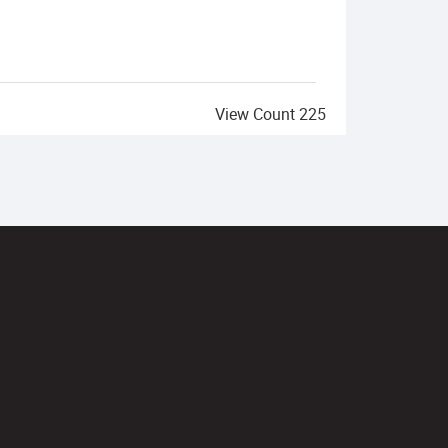
View Count
225