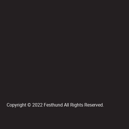
Copyright © 2022 Festhund All Rights Reserved.