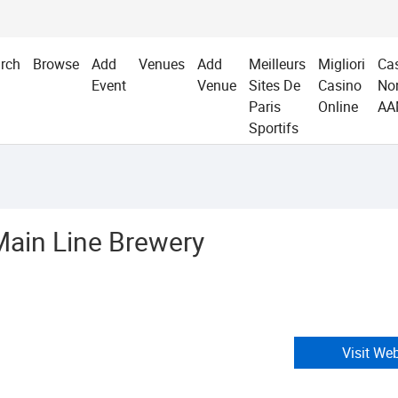
rch
Browse
Add
Venues
Add
Meilleurs
Migliori
Ca
Event
Venue
Sites De
Casino
No
Paris
Online
AA
Sportifs
Main Line Brewery
Visit We