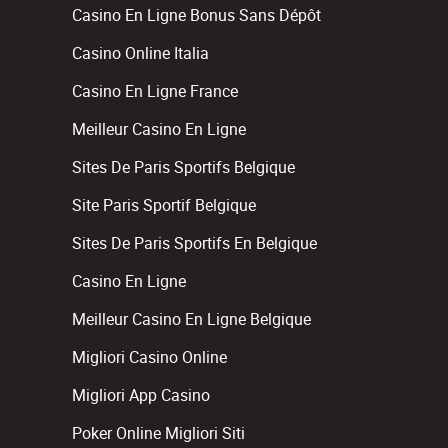
Casino En Ligne Bonus Sans Dépôt
Casino Online Italia
Casino En Ligne France
Meilleur Casino En Ligne
Sites De Paris Sportifs Belgique
Site Paris Sportif Belgique
Sites De Paris Sportifs En Belgique
Casino En Ligne
Meilleur Casino En Ligne Belgique
Migliori Casino Online
Migliori App Casino
Poker Online Migliori Siti