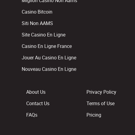
Migliori Casino Non Aams
Casino Bitcoin
Siti Non AAMS
Site Casino En Ligne
Casino En Ligne France
Jouer Au Casino En Ligne
Nouveau Casino En Ligne
About Us
Privacy Policy
Contact Us
Terms of Use
FAQs
Pricing