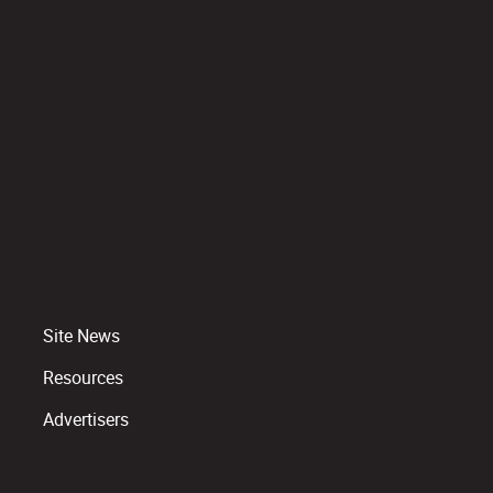
Site News
Resources
Advertisers