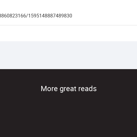
148860823166/1595148887489830
More great reads