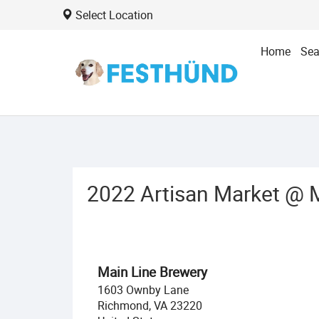
Select Location
Home
Sea
2022 Artisan Market @ 
Main Line Brewery
1603 Ownby Lane
Richmond, VA 23220