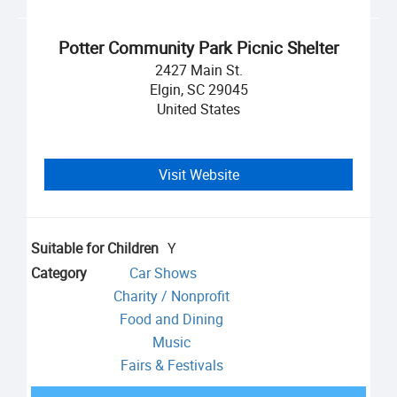
Potter Community Park Picnic Shelter
2427 Main St.
Elgin, SC 29045
United States
Visit Website
Suitable for Children
Y
Category
Car Shows
Charity / Nonprofit
Food and Dining
Music
Fairs & Festivals