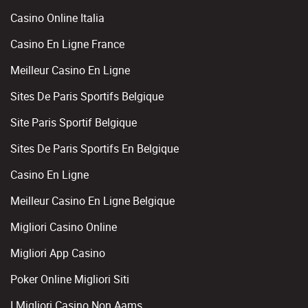
Casino Online Italia
Casino En Ligne France
Meilleur Casino En Ligne
Sites De Paris Sportifs Belgique
Site Paris Sportif Belgique
Sites De Paris Sportifs En Belgique
Casino En Ligne
Meilleur Casino En Ligne Belgique
Migliori Casino Online
Migliori App Casino
Poker Online Migliori Siti
I Migliori Casino Non Aams