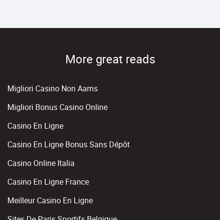
More great reads
Migliori Casino Non Aams
Migliori Bonus Casino Online
Casino En Ligne
Casino En Ligne Bonus Sans Dépôt
Casino Online Italia
Casino En Ligne France
Meilleur Casino En Ligne
Sites De Paris Sportifs Belgique