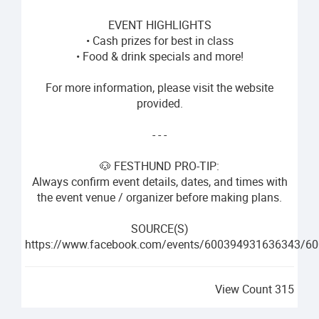
EVENT HIGHLIGHTS
• Cash prizes for best in class
• Food & drink specials and more!
For more information, please visit the website
provided.
- - -
🐶 FESTHUND PRO-TIP:
Always confirm event details, dates, and times with
the event venue / organizer before making plans.
SOURCE(S)
https://www.facebook.com/events/600394931636343/6
View Count
315