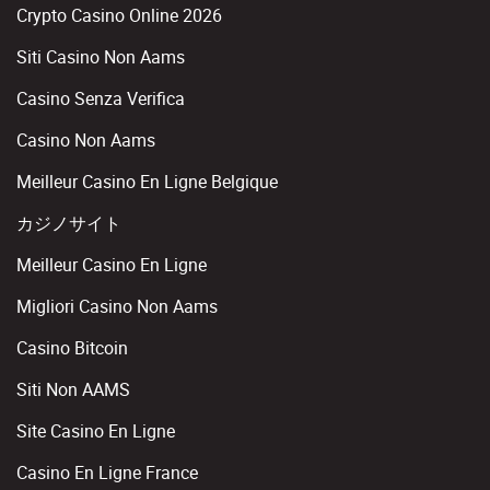
Crypto Casino Online 2026
Siti Casino Non Aams
Casino Senza Verifica
Casino Non Aams
Meilleur Casino En Ligne Belgique
カジノサイト
Meilleur Casino En Ligne
Migliori Casino Non Aams
Casino Bitcoin
Siti Non AAMS
Site Casino En Ligne
Casino En Ligne France