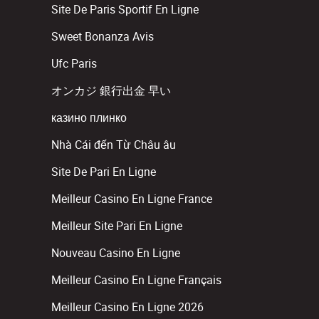
Site De Paris Sportif En Ligne
Sweet Bonanza Avis
Ufc Paris
オンカジ 銀行出金 早い
казино плинко
Nhà Cái đến Từ Châu âu
Site De Pari En Ligne
Meilleur Casino En Ligne France
Meilleur Site Pari En Ligne
Nouveau Casino En Ligne
Meilleur Casino En Ligne Français
Meilleur Casino En Ligne 2026