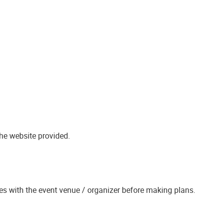
the website provided.
mes with the event venue / organizer before making plans.