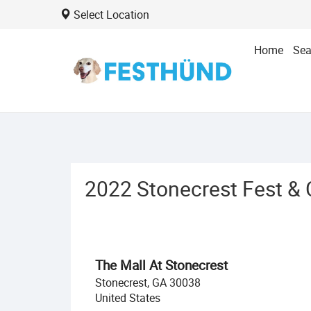
Select Location
Home
Sea
2022 Stonecrest Fest & 
The Mall At Stonecrest
Stonecrest, GA 30038
United States