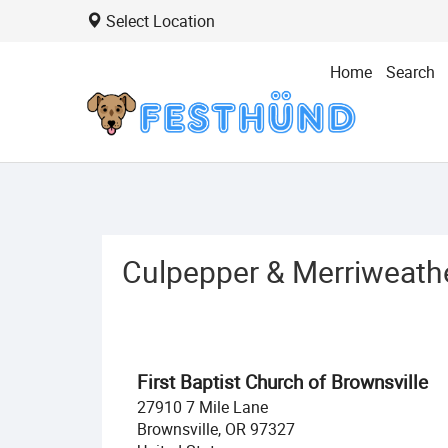
Select Location
Home
Search
Culpepper & Merriweathe
First Baptist Church of Brownsville
27910 7 Mile Lane
Brownsville, OR 97327