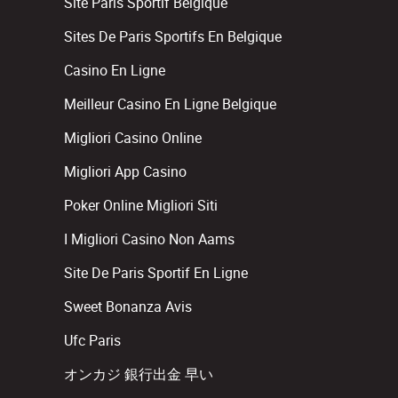
Site Paris Sportif Belgique
Sites De Paris Sportifs En Belgique
Casino En Ligne
Meilleur Casino En Ligne Belgique
Migliori Casino Online
Migliori App Casino
Poker Online Migliori Siti
I Migliori Casino Non Aams
Site De Paris Sportif En Ligne
Sweet Bonanza Avis
Ufc Paris
オンカジ 銀行出金 早い