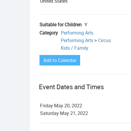
United States
Suitable for Children
Y
Category
Performing Arts
Performing Arts
>
Circus
Kids / Family
Add to Calendar
Event Dates and Times
Friday
May
20
,
2022
Saturday
May
21
,
2022