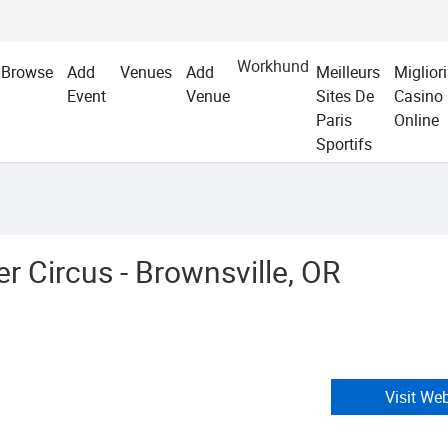
Workhund
Browse
Add
Venues
Add
Meilleurs
Migliori
Event
Venue
Sites De
Casino
Paris
Online
Sportifs
r Circus - Brownsville, OR
Visit We