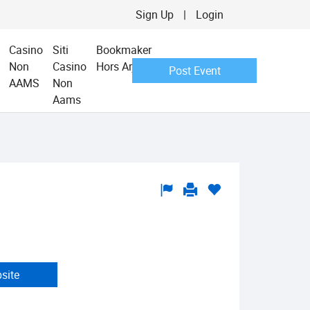
Sign Up
|
Login
Casino
Siti
Bookmaker
Non
Casino
Hors Arjel
Post Event
AAMS
Non
Aams
bsite