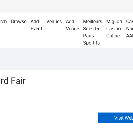
rch
Browse
Add
Venues
Add
Meilleurs
Migliori
Ca
Event
Venue
Sites De
Casino
No
Paris
Online
AA
Sportifs
rd Fair
Visit We