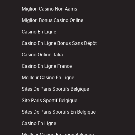
Migliori Casino Non Aams
Migliori Bonus Casino Online
Casino En Ligne
Casino En Ligne Bonus Sans Dépôt
Casino Online Italia
Casino En Ligne France
Meilleur Casino En Ligne
Sites De Paris Sportifs Belgique
Site Paris Sportif Belgique
Sites De Paris Sportifs En Belgique
Casino En Ligne
Meilleur Casino En Ligne Belgique