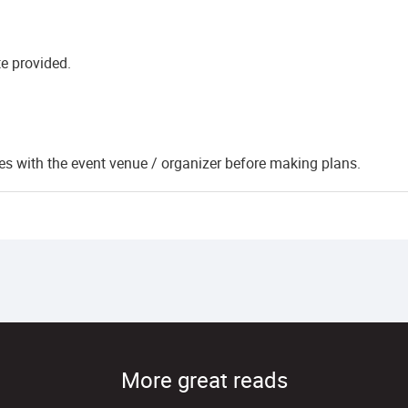
te provided.
mes with the event venue / organizer before making plans.
More great reads