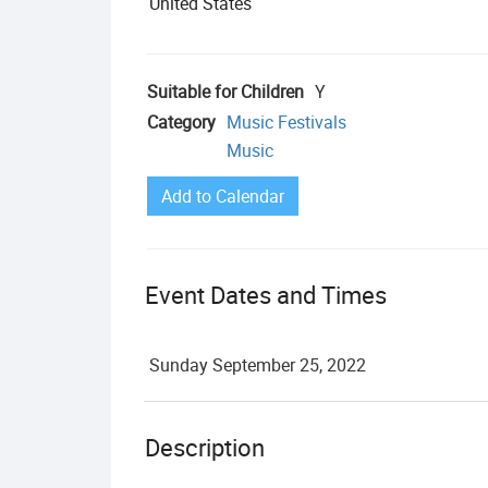
United States
Suitable for Children
Y
Category
Music Festivals
Music
Add to Calendar
Event Dates and Times
Sunday
September
25
,
2022
Description