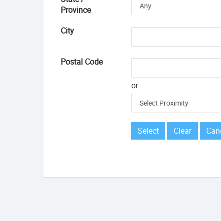
Province
City
Postal Code
or