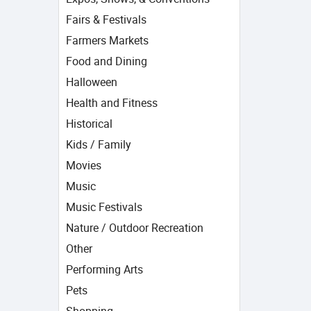
Fairs & Festivals
Farmers Markets
Food and Dining
Halloween
Health and Fitness
Historical
Kids / Family
Movies
Music
Music Festivals
Nature / Outdoor Recreation
Other
Performing Arts
Pets