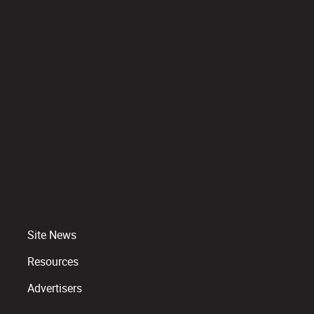
Site News
Resources
Advertisers