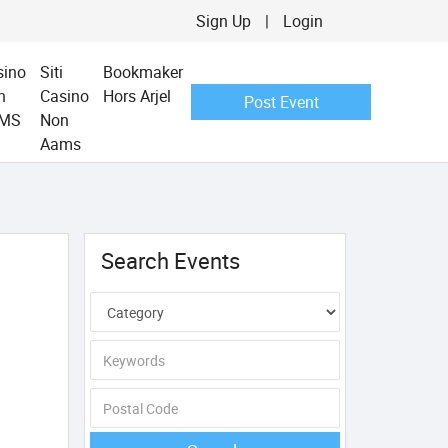
Sign Up
|
Login
sino
Siti
Bookmaker
n
Casino
Hors Arjel
Post Event
MS
Non
Aams
Search Events