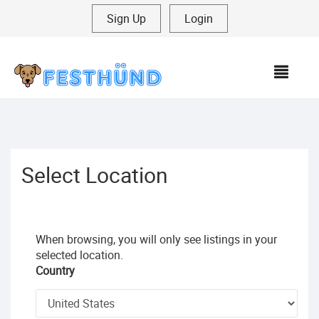
Sign Up
|
Login
MEN
Select Location
When browsing, you will only see listings in your
selected location.
Country