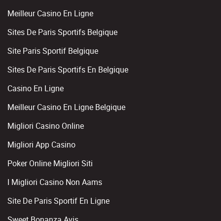
Meilleur Casino En Ligne
Sites De Paris Sportifs Belgique
Site Paris Sportif Belgique
Sites De Paris Sportifs En Belgique
Casino En Ligne
Meilleur Casino En Ligne Belgique
Migliori Casino Online
Migliori App Casino
Poker Online Migliori Siti
I Migliori Casino Non Aams
Site De Paris Sportif En Ligne
Sweet Bonanza Avis