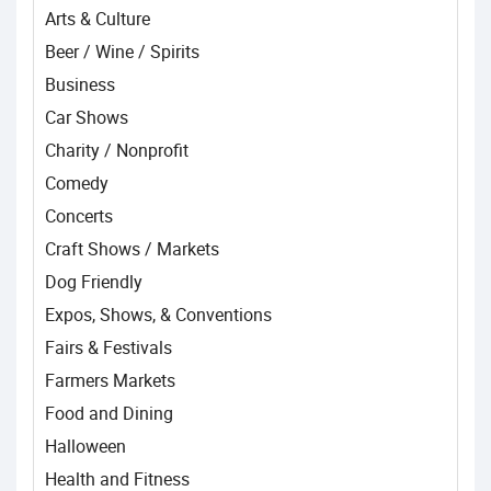
Arts & Culture
Beer / Wine / Spirits
Business
Car Shows
Charity / Nonprofit
Comedy
Concerts
Craft Shows / Markets
Dog Friendly
Expos, Shows, & Conventions
Fairs & Festivals
Farmers Markets
Food and Dining
Halloween
Health and Fitness