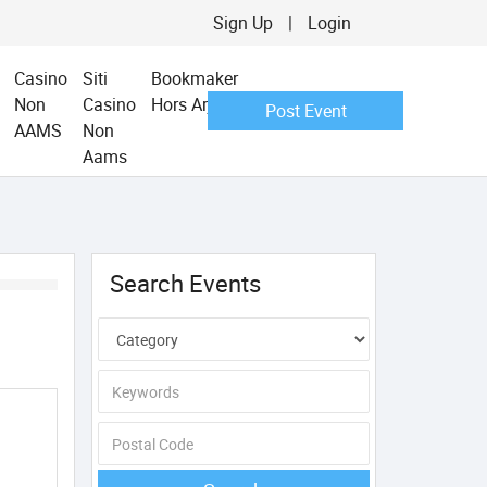
Sign Up
|
Login
Casino
Siti
Bookmaker
Non
Casino
Hors Arjel
Post Event
AAMS
Non
Aams
Search Events