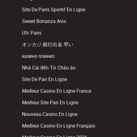
Site De Paris Sportif En Ligne
Sweet Bonanza Avis
Ufc Paris
オンカジ 銀行出金 早い
казино плинко
Nhà Cái đến Từ Châu âu
Site De Pari En Ligne
Meilleur Casino En Ligne France
Meilleur Site Pari En Ligne
Nouveau Casino En Ligne
Meilleur Casino En Ligne Français