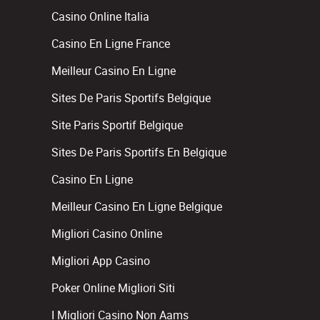
Casino Online Italia
Casino En Ligne France
Meilleur Casino En Ligne
Sites De Paris Sportifs Belgique
Site Paris Sportif Belgique
Sites De Paris Sportifs En Belgique
Casino En Ligne
Meilleur Casino En Ligne Belgique
Migliori Casino Online
Migliori App Casino
Poker Online Migliori Siti
I Migliori Casino Non Aams