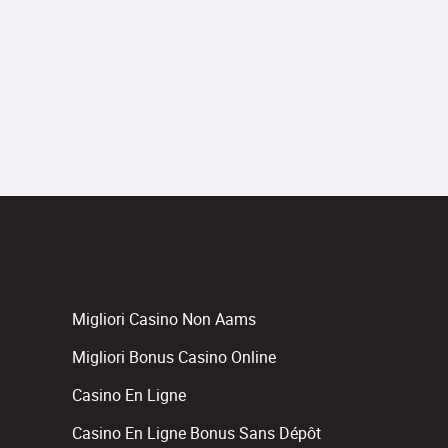
Migliori Casino Non Aams
Migliori Bonus Casino Online
Casino En Ligne
Casino En Ligne Bonus Sans Dépôt