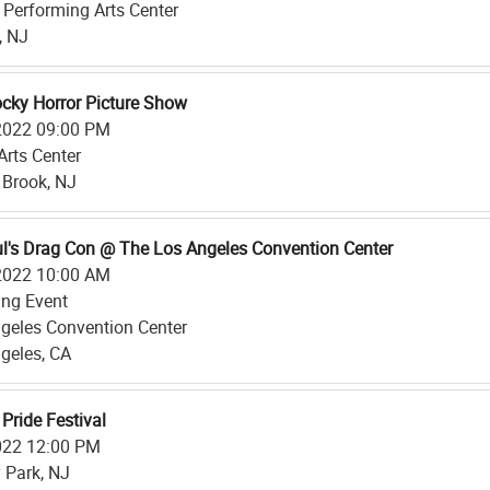
 Performing Arts Center
, NJ
cky Horror Picture Show
2022 09:00 PM
Arts Center
Brook, NJ
l's Drag Con @ The Los Angeles Convention Center
2022 10:00 AM
ing Event
geles Convention Center
geles, CA
 Pride Festival
022 12:00 PM
 Park, NJ