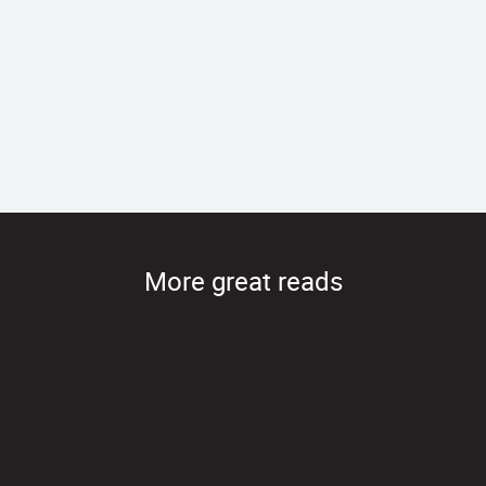
More great reads