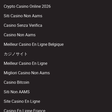
Crypto Casino Online 2026
Siti Casino Non Aams
Casino Senza Verifica
Casino Non Aams
Meilleur Casino En Ligne Belgique
カジノサイト
Meilleur Casino En Ligne
Migliori Casino Non Aams
Casino Bitcoin
Siti Non AAMS
Site Casino En Ligne
Casino En Ligne France