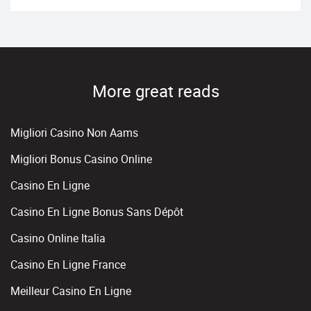
More great reads
Migliori Casino Non Aams
Migliori Bonus Casino Online
Casino En Ligne
Casino En Ligne Bonus Sans Dépôt
Casino Online Italia
Casino En Ligne France
Meilleur Casino En Ligne