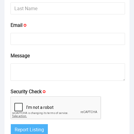
Email
Message
Security Check