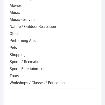
Movies
Music
Music Festivals
Nature / Outdoor Recreation
Other
Performing Arts
Pets
Shopping
Sports / Recreation
Sports Entertainment
Tours
Workshops / Classes / Education