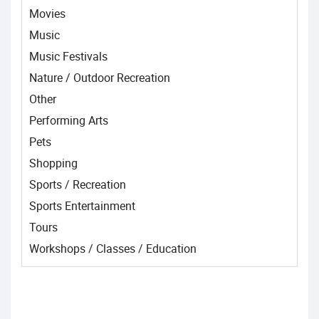
Movies
Music
Music Festivals
Nature / Outdoor Recreation
Other
Performing Arts
Pets
Shopping
Sports / Recreation
Sports Entertainment
Tours
Workshops / Classes / Education