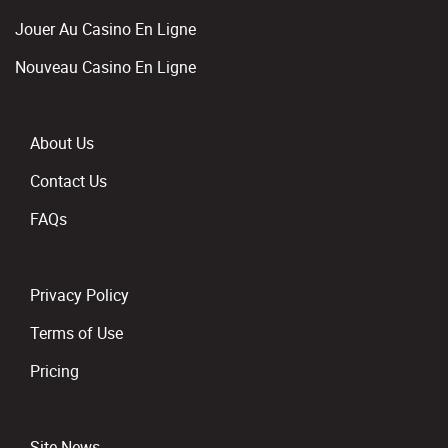
Jouer Au Casino En Ligne
Nouveau Casino En Ligne
About Us
Contact Us
FAQs
Privacy Policy
Terms of Use
Pricing
Site News