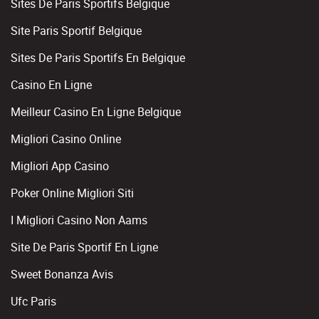
Sites De Paris Sportifs Belgique
Site Paris Sportif Belgique
Sites De Paris Sportifs En Belgique
Casino En Ligne
Meilleur Casino En Ligne Belgique
Migliori Casino Online
Migliori App Casino
Poker Online Migliori Siti
I Migliori Casino Non Aams
Site De Paris Sportif En Ligne
Sweet Bonanza Avis
Ufc Paris