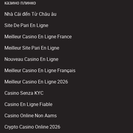
казино плинко
Nhà Cái đến Từ Châu âu
Site De Pari En Ligne
Meilleur Casino En Ligne France
Meilleur Site Pari En Ligne
Nouveau Casino En Ligne
Meilleur Casino En Ligne Français
Meilleur Casino En Ligne 2026
Casino Senza KYC
Casino En Ligne Fiable
Casino Online Non Aams
Crypto Casino Online 2026