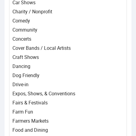
Car Shows
Charity / Nonprofit
Comedy
Community
Concerts
Cover Bands / Local Artists
Craft Shows
Dancing
Dog Friendly
Drive-in
Expos, Shows, & Conventions
Fairs & Festivals
Farm Fun
Farmers Markets
Food and Dining