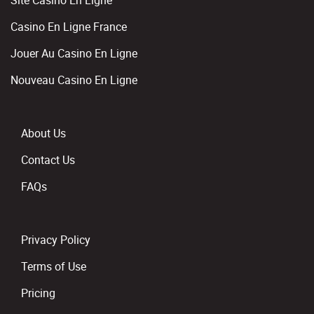
Site Casino En Ligne
Casino En Ligne France
Jouer Au Casino En Ligne
Nouveau Casino En Ligne
About Us
Contact Us
FAQs
Privacy Policy
Terms of Use
Pricing