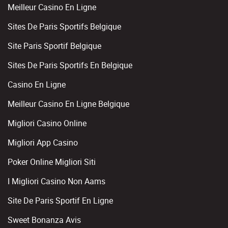
Meilleur Casino En Ligne
Sites De Paris Sportifs Belgique
Site Paris Sportif Belgique
Sites De Paris Sportifs En Belgique
Casino En Ligne
Meilleur Casino En Ligne Belgique
Migliori Casino Online
Migliori App Casino
Poker Online Migliori Siti
I Migliori Casino Non Aams
Site De Paris Sportif En Ligne
Sweet Bonanza Avis