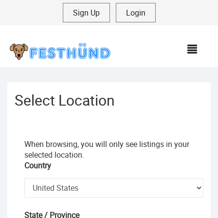
Sign Up
|
Login
MEN
Select Location
When browsing, you will only see listings in your
selected location.
Country
State / Province