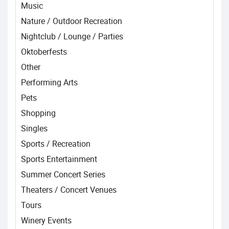
Music
Nature / Outdoor Recreation
Nightclub / Lounge / Parties
Oktoberfests
Other
Performing Arts
Pets
Shopping
Singles
Sports / Recreation
Sports Entertainment
Summer Concert Series
Theaters / Concert Venues
Tours
Winery Events